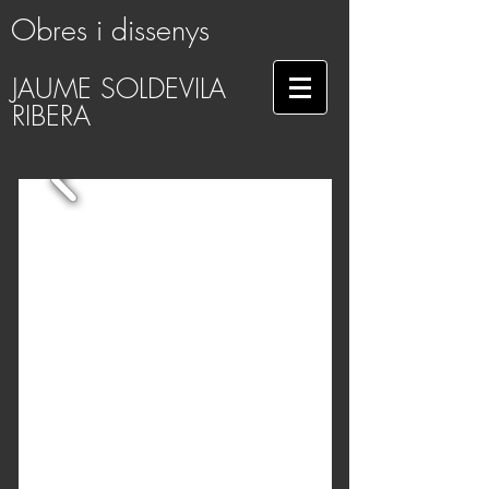
Obres i dissenys
JAUME
SOLDEVILA
RIBERA